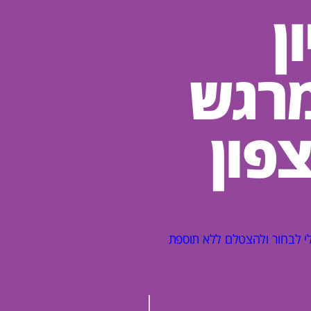
ן
מרגש
פון
י לבחור ולהצטלם ללא תוספת